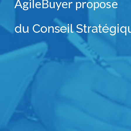
AgileBuyer
propose
du Con
|